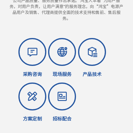
公司产品质量、服务质量作出承诺。 鸿宝人本着 "为用户服
务，对用户负责，让用户满意"的服务理念，向“鸿宝”电源产
品用户及销售、代理商提供全面的技术支持和售前、售后服
务。
采购咨询
现场服务
产品技术
方案定制
招标配合